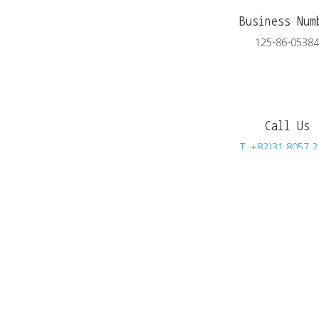
Business Num
125-86-0538
Call Us
T. +82)31.8057.
F. +82)31.8057.
Email
skmoon@ihanchem.