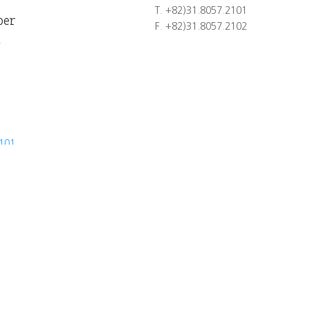
T. +82)31.8057.2101
ber
F. +82)31.8057.2102
4
2101
2102
co.kr