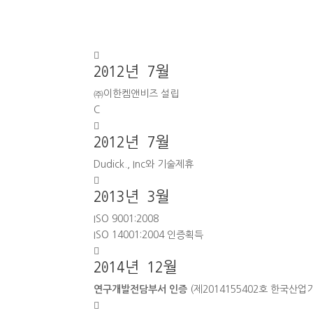

2012년 7월
㈜이한켐앤비즈 설립
C

2012년 7월
Dudick., Inc와 기술제휴

2013년 3월
ISO 9001:2008
ISO 14001:2004 인증획득

2014년 12월
연구개발전담부서 인증
(제2014155402호 한국산
