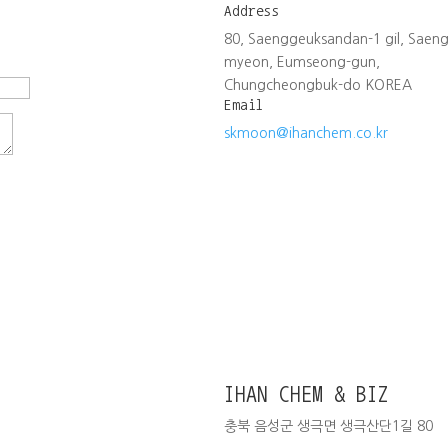
Address
80, Saenggeuksandan-1 gil, Saen
myeon, Eumseong-gun,
Chungcheongbuk-do KOREA
Email
skmoon@ihanchem.co.kr
IHAN CHEM & BIZ
충북 음성군 생극면 생극산단1길 80